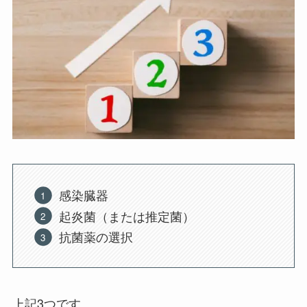
感染臓器
起炎菌（または推定菌）
抗菌薬の選択
上記3つです。