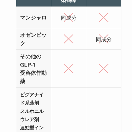
体作動薬
マンジャロ
同成分
オゼンピッ
同成分
ク
その他の
GLP-1
受容体作動
薬
ビグアナイ
ド系薬剤
スルホニル
ウレア剤
速効型イン