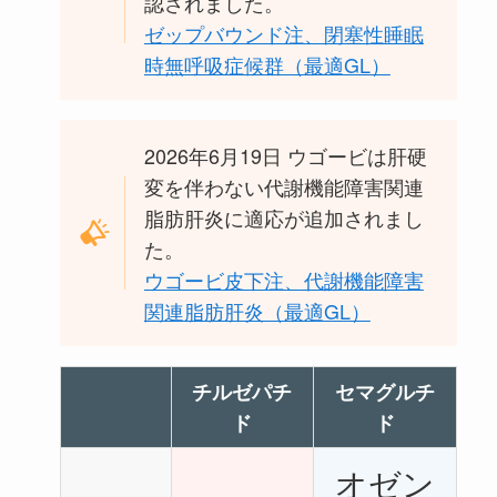
認されました。
ゼップバウンド注、閉塞性睡眠
時無呼吸症候群（最適GL）
2026年6月19日 ウゴービは肝硬
変を伴わない代謝機能障害関連
脂肪肝炎に適応が追加されまし
た。
ウゴービ皮下注、代謝機能障害
関連脂肪肝炎（最適GL）
チルゼパチ
セマグルチ
ド
ド
オゼン