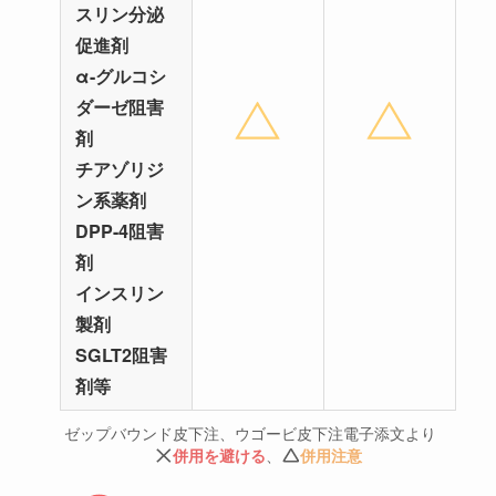
スリン分泌
促進剤
α-グルコシ
ダーゼ阻害
剤
チアゾリジ
ン系薬剤
DPP-4阻害
剤
インスリン
製剤
SGLT2阻害
剤等
ゼップバウンド皮下注、ウゴービ皮下注電子添文より
併用を避ける
、
併用注意