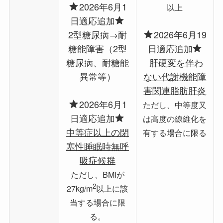
2026年6月1
以上
日適応追加
2型糖尿病→耐
2026年6月19
糖能障害（2型
日適応追加
糖尿病、耐糖能
肝硬変を伴わ
異常等）
ない代謝機能障
害関連脂肪肝炎
2026年6月1
ただし、中等度又
日適応追加
は高度の線維化を
中等症以上の閉
有する場合に限る
塞性睡眠時無呼
吸症候群
ただし、BMIが
2
27kg/m
以上に該
当する場合に限
る。