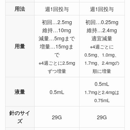
用法
週1回投与
週1回投与
初回…2.5mg
初回…0.25mg
維持…10mg
維持…2.4mg
減量…5mgまで
適宜減量
用量
増量…15mgま
※4週ごとに
で
0.5mg、1.0mg、
※4週ごとに2.5mg
1.7mg、2.4mgの
ずつ増量
順に増量
0.5mL
液量
0.5mL
1.7mgと2.4mgは
0.75mL
針のサイ
29G
29G
ズ