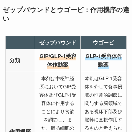
ゼップバウンドとウゴービ：作用機序の違
い
ゼップバウンド
ウゴービ
GIP/GLP-1受容
GLP-1受容体作
分類
体作動薬
動薬
本剤は中枢神経
本剤はGLP-1受容
系においてGIP受
体を介して食事摂
容体及びGLP-1受
取の恒常的調節に
容体に作用する
関与する脳領域で
ことにより食欲
ある視床下部及び
を調節し、ま
脳幹に直接作用す
た、脂肪細胞の
るものと考えられ
作用機序