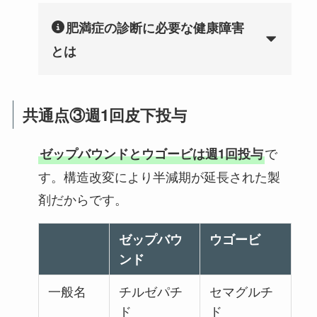
肥満症の診断に必要な健康障害
とは
共通点③週1回皮下投与
で
ゼップバウンドとウゴービは週1回投与
す。構造改変により半減期が延長された製
剤だからです。
ゼップバウ
ウゴービ
ンド
一般名
チルゼパチ
セマグルチ
ド
ド