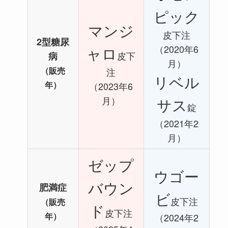
ピック
マンジ
皮下注
2型糖尿
（2020年6
ャロ
皮下
病
月）
（販売
注
リベル
年）
（2023年6
月）
サス
錠
（2021年2
月）
ゼップ
ウゴー
バウン
肥満症
ビ
皮下注
（販売
ド
皮下注
年）
（2024年2