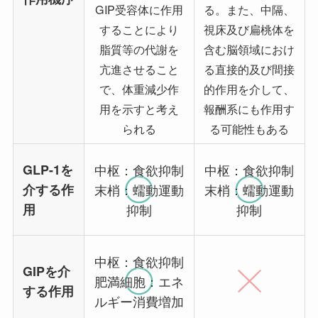
GIP受容体に作用
る。また、中隔、
することにより
視床及び扁桃体を
脂質等の代謝を
含む脳領域におけ
亢進させること
る直接的及び間接
で、体重減少作
的作用を介して、
用を示すと考え
報酬系にも作用す
られる
る可能性もある
GLP-1を
中枢：食欲抑制
中枢：食欲抑制
介する作
末梢：蠕動運動
末梢：蠕動運動
用
抑制
抑制
中枢：食欲抑制
GIPを介
肥満細胞：エネ
する作用
ルギー消費増加