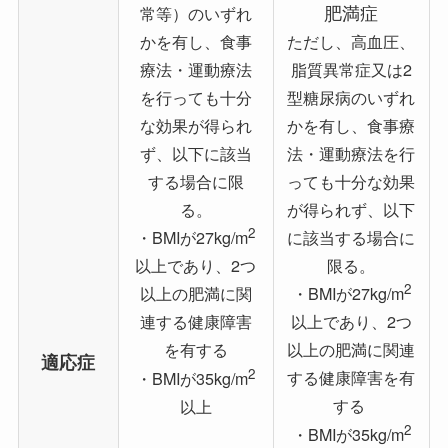
肥満症
常等）のいずれ
かを有し、食事
ただし、高血圧、
療法・運動療法
脂質異常症又は2
を行っても十分
型糖尿病のいずれ
な効果が得られ
かを有し、食事療
ず、以下に該当
法・運動療法を行
する場合に限
っても十分な効果
る。
が得られず、以下
2
に該当する場合に
・BMIが27kg/m
限る。
以上であり、2つ
2
以上の肥満に関
・BMIが27kg/m
連する健康障害
以上であり、2つ
を有する
以上の肥満に関連
適応症
2
する健康障害を有
・BMIが35kg/m
する
以上
2
・BMIが35kg/m