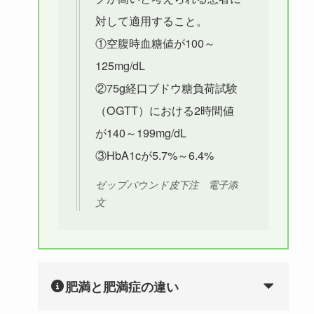
対して適用すること。
①空腹時血糖値が100～
125mg/dL
②75g経口ブドウ糖負荷試験
（OGTT）における2時間値
が140～199mg/dL
③HbA1cが5.7%～6.4%
ゼップバウンド皮下注 電子添
文
肥満と肥満症の違い