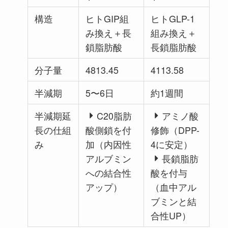
構造
ヒトGIP組
ヒトGLP-1
み換え＋長
組み換え＋
鎖脂肪酸
長鎖脂肪酸
分子量
4813.45
4113.58
半減期
5〜6日
約1週間
半減期延
C20脂肪
アミノ酸
長の仕組
酸側鎖を付
修飾（DPP-
み
加（内因性
4に安定）
アルブミン
長鎖脂肪
への結合性
酸を付与
アップ）
（血中アル
ブミンと結
合性UP）