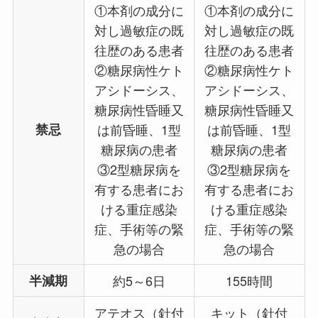
①本剤の成分に
①本剤の成分に
対し過敏症の既
対し過敏症の既
往歴のある患者
往歴のある患者
②糖尿病性ケト
②糖尿病性ケト
アシドーシス、
アシドーシス、
糖尿病性昏睡又
糖尿病性昏睡又
禁忌
は前昏睡、1型
は前昏睡、1型
糖尿病の患者
糖尿病の患者
③2型糖尿病を
③2型糖尿病を
有する患者にお
有する患者にお
ける重症感染
ける重症感染
症、手術等の緊
症、手術等の緊
急の場合
急の場合
半減期
約5～6日
155時間
アテオス（針付
キット（針付