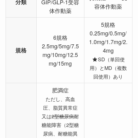
分類
GIP/GLP-1受容
容体作動薬
体作動薬
5規格
0.25mg/0.5mg/
6規格
1.0mg/1.7mg/2.
2.5mg/5mg/7.5
規格
4mg
mg/10mg/12.5
SD（単回使
mg/15mg
用）とMD（複数
回使用）あり
肥満症
ただし、高血
圧、脂質異常症
又は
2型糖尿病
耐
糖能障害（2型糖
尿病、耐糖能異