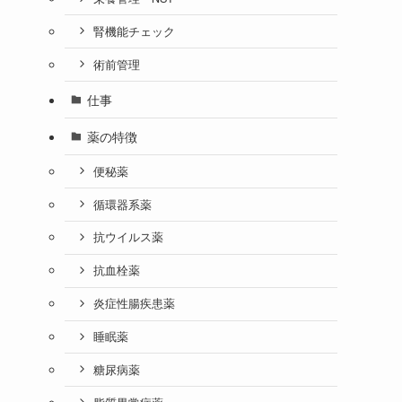
腎機能チェック
術前管理
仕事
薬の特徴
便秘薬
循環器系薬
抗ウイルス薬
抗血栓薬
炎症性腸疾患薬
睡眠薬
糖尿病薬