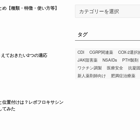
とめ【種類・特徴・使い方等】
カ
テ
ゴ
リ
タグ
ー
CDI
CGRP関連薬
COX-2選
さえておきたい2つの適応
JAK阻害薬
NSAIDs
PTH製剤
ワクチン調製
医療安全
抗凝
新人薬剤師向け
肥満症治療薬
と位置付けは？レボフロキサシン
してみた