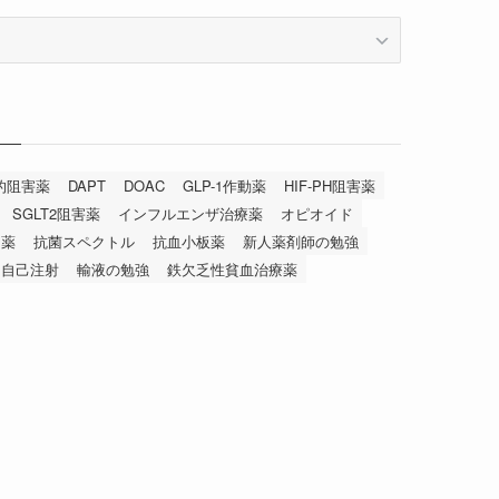
択的阻害薬
DAPT
DOAC
GLP-1作動薬
HIF-PH阻害薬
SGLT2阻害薬
インフルエンザ治療薬
オピオイド
固薬
抗菌スペクトル
抗血小板薬
新人薬剤師の勉強
自己注射
輸液の勉強
鉄欠乏性貧血治療薬