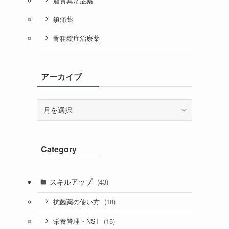
脂質異常症薬
鎮痛薬
骨粗鬆症治療薬
アーカイブ
ア
ー
カ
イ
Category
ブ
スキルアップ
(43)
(18)
抗菌薬の使い方
(15)
栄養管理・NST