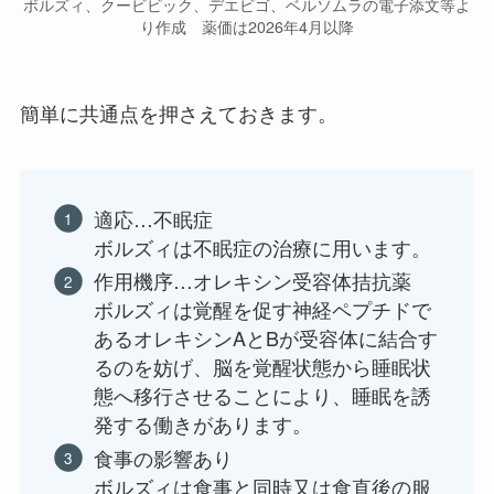
ボルズィ、クービビック、デエビゴ、ベルソムラの電子添文等よ
り作成 薬価は2026年4月以降
簡単に共通点を押さえておきます。
適応…不眠症
ボルズィは不眠症の治療に用います。
作用機序…オレキシン受容体拮抗薬
ボルズィは覚醒を促す神経ペプチドで
あるオレキシンAとBが受容体に結合す
るのを妨げ、脳を覚醒状態から睡眠状
態へ移行させることにより、睡眠を誘
発する働きがあります。
食事の影響あり
ボルズィは食事と同時又は食直後の服