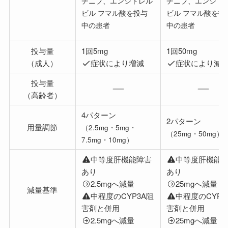
チニブ、エンシトレル
チニブ、エンシト
ビル フマル酸を投与
ビル フマル酸を投
中の患者
中の患者
投与量
1回5mg
1回50mg
（成人）
症状により増減
症状により減
投与量
（高齢者）
4パターン
2パターン
用量調節
（2.5mg・5mg・
（25mg・50mg）
7.5mg・10mg）
中等度肝機能障害
中等度肝機能
あり
あり
2.5mgへ減量
25mgへ減量
減量基準
中程度のCYP3A阻
中程度のCYP3
害剤と併用
害剤と併用
2.5mgへ減量
25mgへ減量