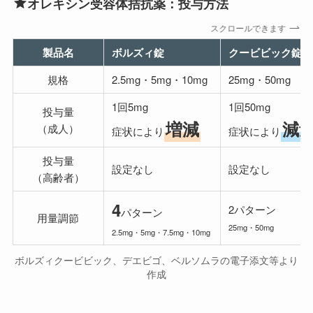
オレキシン受容体拮抗薬：投与方法
スクロールできます
製品名
ボルズィ錠
クービビック錠
規格
2.5mg・5mg・10mg
25mg・50mg
1回5mg
1回50mg
投与量
増減
減
（成人）
症状により
症状により
投与量
設定なし
設定なし
（高齢者）
4
2パターン
パターン
用量調節
25mg・50mg
2.5mg・5mg・7.5mg・10mg
ボルズィクービビック、デエビゴ、ベルソムラの電子添文等より
作成