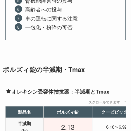
腎機能障害時の投与
高齢者への投与
車の運転に関する注意
一包化・粉砕の可否
ボルズィ錠の半減期・Tmax
オレキシン受容体拮抗薬：半減期とTmax
スクロールできます
製品名
ボルズィ錠
クービビック
半減期
2.13
6.16〜6.92
（h）