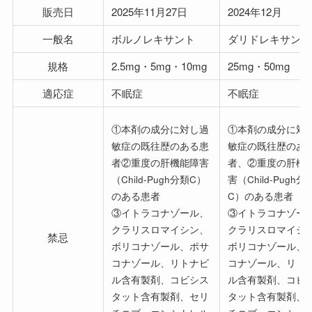
販売日
2025年11月27日
2024年12月
一般名
ボルノレキサント
ダリドレキサント
規格
2.5mg・5mg・10mg
25mg・50mg
適応症
不眠症
不眠症
①本剤の成分に対し過
①本剤の成分に対
敏症の既往歴のある患
敏症の既往歴のあ
者②重度の肝機能障害
者、②重度の肝機
（Child-Pugh分類C）
害（Child-Pugh分
のある患者
C）のある患者
③イトラコナゾール、
③イトラコナゾー
クラリスロマイシン、
クラリスロマイシ
禁忌
ボリコナゾール、ポサ
ボリコナゾール、
コナゾール、リトナビ
コナゾール、リト
ル含有製剤、コビシス
ル含有製剤、コビ
タット含有製剤、セリ
タット含有製剤、