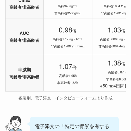
Cmax
高齢345ng/mL
高齢者1034.2
高齢者/非高齢者
ng/mL
非高齢者356ng/mL
非高齢者1262.2ng/m
0.98
1.03
倍
倍
AUC
高齢者1750ng・h/mL
高齢者6860.3ng・h/
高齢者/非高齢者
非高齢者1780ng・h/mL
非高齢者6804.4ng・h/
1.38
倍
1.07
倍
半減期
高齢者8.87h
高齢者1.95h
高齢者/非高齢者
非高齢者6.60h
非高齢者1.83h
※50mg4日間投
各製剤、電子添文、インタビューフォームより作成
電子添文の「特定の背景を有する