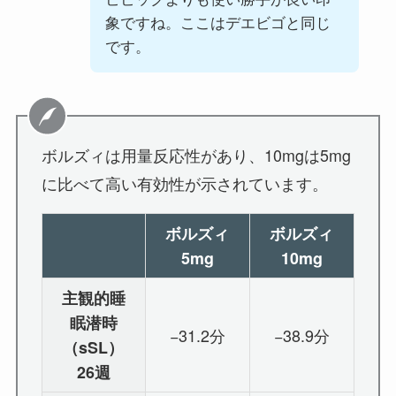
象ですね。ここはデエビゴと同じ
です。
ボルズィは用量反応性があり、10mgは5mg
に比べて高い有効性が示されています。
ボルズィ
ボルズィ
5mg
10mg
主観的睡
眠潜時
−31.2分
−38.9分
（sSL）
26週