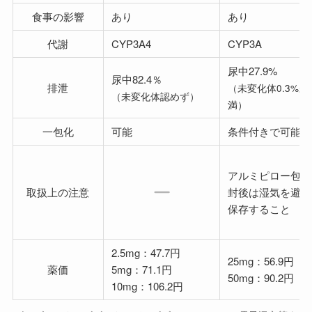
食事の影響
あり
あり
代謝
CYP3A4
CYP3A
尿中27.9%
尿中82.4％
排泄
（未変化体0.3%未
（未変化体認めず）
満）
一包化
可能
条件付きで可能
アルミピロー包装
取扱上の注意
封後は湿気を避け
保存すること
2.5mg：47.7円
25mg：56.9円
薬価
5mg：71.1円
50mg：90.2円
10mg：106.2円