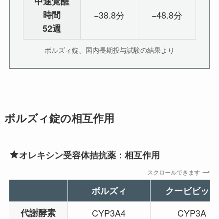
中途覚醒
時間
−38.8分
−48.8分
52週
ボルズィ錠、国内長期投与試験の結果より
ボルズィ錠の相互作用
オレキシン受容体拮抗薬：相互作用
スクロールできます
ボルズィ
クービビック
代謝酵素
CYP3A4
CYP3A