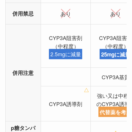
併用禁忌
あり
あり
CYP3A阻害剤
CYP3A阻害
（中程度）
（中程度）
2.5mgに減量
25mgに減量
併用注意
CYP3A基質
強い又は中程
CYP3A誘導剤
のCYP3A誘導
代替薬を考慮
p糖タンパ