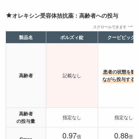
オレキシン受容体拮抗薬：高齢者への投与
スクロールできます
製品名
ボルズィ錠
クービビック
患者の状態を観
高齢者
記載なし
ながら投与する
高齢者
指定なし
指定なし
の投与量
0.97
0.88
倍
倍