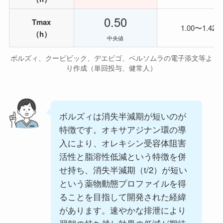
0.50
Tmax
1.00〜1.42
（h）
中央値
ボルズィ、クービビック、デエビゴ、ベルソムラの電子添文等よ
り作成（単回投与、健常人）
ボルズィは消失半減期が短いのが
特徴です。オキサアジナン環の導
入により、オレキシン受容体阻害
活性と脂溶性低減という特徴を併
せ持ち、消失半減期（t/2）が短い
という薬物動態プロファイルを得
ることを目指して開発された経緯
があります。速やかな排泄により