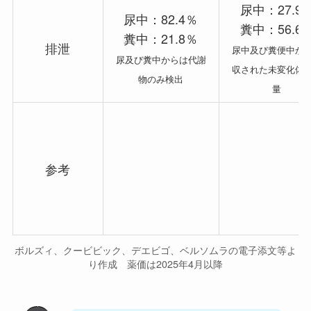
尿中：27.9
尿中：82.4％
糞中：56.6
糞中：21.8％
排泄
尿中及び糞便中か
尿及び糞中からは代謝
収された未変化体
物のみ検出
量
参考
ボルズィ、クービビック、デエビゴ、ベルソムラの電子添文等よ
り作成 薬価は2025年4月以降