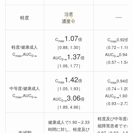
注意
軽度
濃度
1.07
C
倍
C
0.92倍
max
max
軽度/健康成人
（0.72～1.18）
［0.88, 1.30］
,
1.37
C
AUC
AUC
0.94倍
max
0-∞
0-∞
AUC
倍
0-∞
（0.57～1.54）
［1.06, 1.77］
1.42
C
倍
C
0.94倍
max
max
中等度/健康成人
（0.74～1.20）
［1.05, 1.93］
,
3.06
C
AUC
AUC
1.60倍
max
0-∞
0-∞
AUC
倍
0-∞
（0.93～2.73）
［1.89, 4.96］
軽度及び中等度の
健康成人で1.90～2.33
能障害患者でそれ
時間に対し、軽度及び
半減期
0.97（0.62～1.5