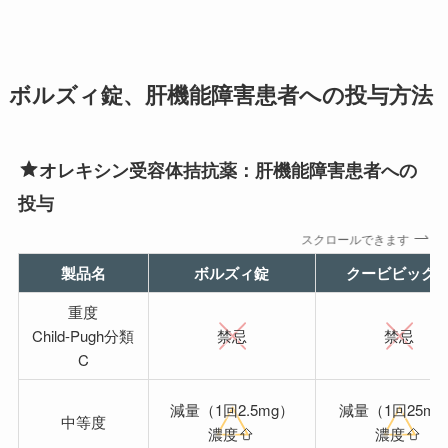
ボルズィ錠、肝機能障害患者への投与方法
オレキシン受容体拮抗薬：肝機能障害患者への
投与
スクロールできます
製品名
ボルズィ錠
クービビック
重度
Child-Pugh分類
禁忌
禁忌
C
減量（1回2.5mg）
減量（1回25mg
中等度
濃度
濃度