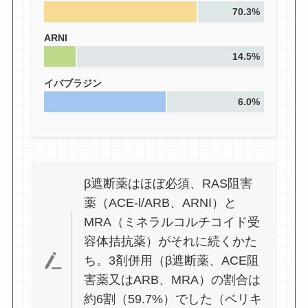
70.3%
ARNI
14.5%
イバブラジン
6.0%
β遮断薬はほぼ必須、RAS阻害
薬（ACE-l/ARB、ARNI）と
MRA（ミネラルコルチコイド受
容体拮抗薬）がそれに続くかた
ち。3剤併用（β遮断薬、ACE阻
害薬又はARB、MRA）の割合は
約6割（59.7%）でした（ベリキ