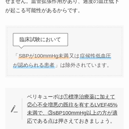
せません。血管拡張作用があり、過度の血圧低下
が起こる可能性があるからです。
臨床試験において
「
SBPが100mmHg未満
又は
症候性低血圧
が認められる患者
」は除外されています。
ベリキューボは
①標準治療薬に加えて
②心不全増悪の既往を有するLVEF45%
未満で、③sBP100mmHg以上の方が適
応
である点は押さえておきましょう。