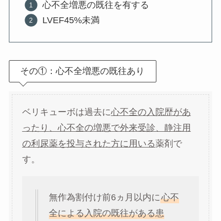
心不全増悪の既往を有する
LVEF45%未満
その①：心不全増悪の既往あり
ベリキューボは過去に
心不全の入院歴があ
ったり、心不全の増悪で外来受診、静注用
の利尿薬を投与された方に用いる
薬剤で
す。
無作為割付け前6ヵ月以内に
心不
全による入院の既往がある患