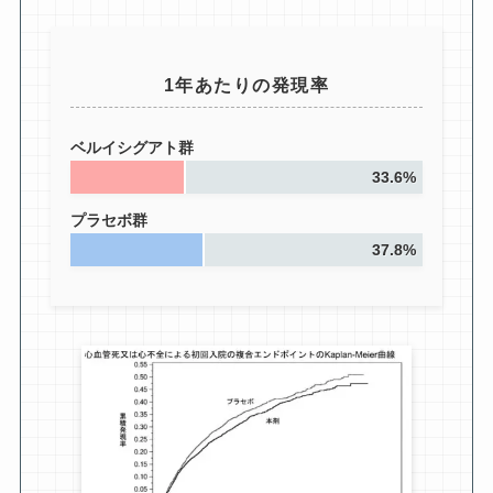
1年あたりの発現率
ベルイシグアト群
33.6%
プラセボ群
37.8%