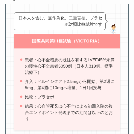
日本人を含む、無作為化、二重盲検、プラセ
ボ対照比較試験です
国際共同第III相試験（VICTORIA）
患者：心不全増悪の既往を有するLVEF45%未満
の慢性心不全患者5050例（日本人319例、標準
治療下）
介入：ベルイシグアト2.5mgから開始、第2週に
5mg、第4週に10mgへ増量、1日1回投与
比較：プラセボ
結果：心血管死又は心不全による初回入院の複
合エンドポイント発現までの期間は以下のとお
り