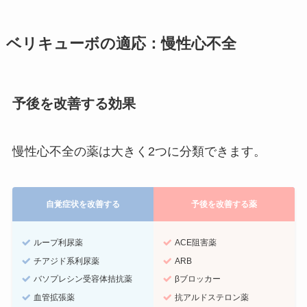
ベリキューボの適応：慢性心不全
予後を改善する効果
慢性心不全の薬は大きく2つに分類できます。
自覚症状を改善する
予後を改善する薬
ループ利尿薬
ACE阻害薬
チアジド系利尿薬
ARB
バソプレシン受容体拮抗薬
βブロッカー
血管拡張薬
抗アルドステロン薬