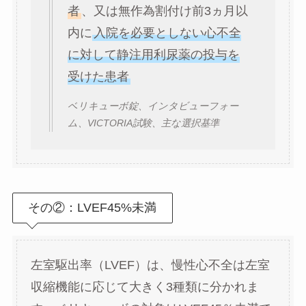
者
、又は無作為割付け前3ヵ月以
内に
入院を必要としない心不全
に対して静注用利尿薬の投与を
受けた患者
ベリキューボ錠、インタビューフォー
ム、VICTORIA試験、主な選択基準
その②：LVEF45%未満
左室駆出率（LVEF）は、慢性心不全は左室
収縮機能に応じて大きく3種類に分かれま