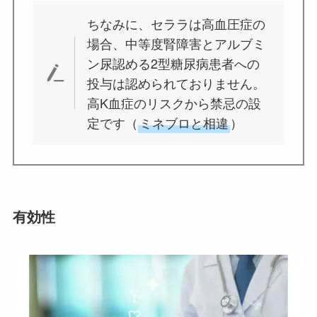
ちなみに、セララは高血圧症の
場合、中等度腎障害とアルブミ
ン尿認める2型糖尿病患者への
投与は認められておりません。
高K血症のリスクから禁忌の設
定です（
ミネブロと相違
）
有効性