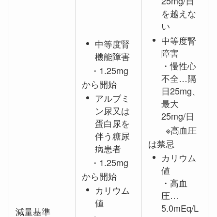
25mg/日
を越えな
い
中等度腎
中等度腎
障害
機能障害
・慢性心
・1.25mg
不全…隔
から開始
日25mg、
アルブミ
最大
ン尿又は
25mg/日
蛋白尿を
※高血圧
伴う糖尿
は禁忌
病患者
カリウム
・1.25mg
値
から開始
・高血
カリウム
圧…
値
5.0mEq/L
減量基準
・