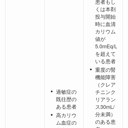
患者もし
くは本剤
投与開始
時に血清
カリウム
値が
5.0mEq/L
を超えて
いる患者
重度の腎
機能障害
（クレア
過敏症の
チニンク
既往歴の
リアラン
ある患者
ス30mL/
分未満）
高カリウ
のある患
ム血症の