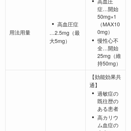
高血圧
症…開始
50mg×1
高血圧症
（MAX10
0mg）
用法用量
…2.5mg（最
慢性心不
大5mg）
全…開始
25mg（維
持50mg）
【効能効果共
通】
過敏症の
既往歴の
ある患者
高カリウ
ム血症の