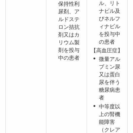
ル、リト
保持性利
ナビル及
尿剤、ア
びネルフ
ルドステ
ィナビル
ロン拮抗
を投与中
剤又はカ
の患者
リウム製
剤を投与
【高血圧症】
中の患者
微量アル
ブミン尿
又は蛋白
尿を伴う
糖尿病患
者
中等度以
上の腎機
能障害
（クレア