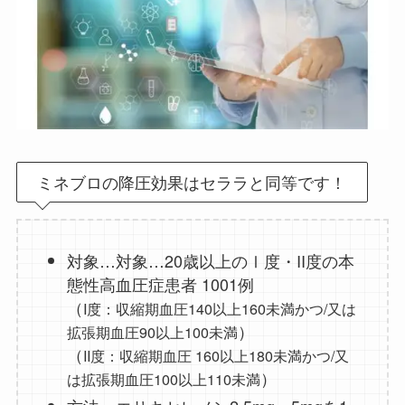
ミネブロの降圧効果はセララと同等です！
対象…対象…20歳以上のⅠ度・II度の本
態性高血圧症患者 1001例
（
I度：収縮期血圧140以上160未満かつ/又は
）
拡張期血圧90以上100未満
（
II度：収縮期血圧 160以上180未満かつ/又
）
は拡張期血圧100以上110未満