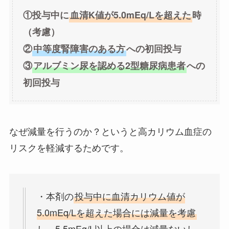
①投与中に
血清K値が5.0mEq/Lを超えた
時
（考慮）
②
中等度腎障害のある方
への初回投与
③
アルブミン尿を認める2型糖尿病患者
への
初回投与
なぜ減量を行うのか？というと高カリウム血症の
リスクを軽減するためです。
・本剤の
投与中に血清カリウム値が
5.0mEq/Lを超えた場合には減量を考慮
し、5.5mEq/L以上の場合は減量ないし