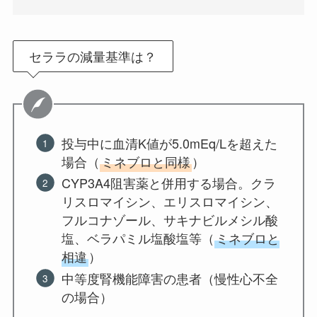
セララの減量基準は？
投与中に血清K値が5.0mEq/Lを超えた
場合（
ミネブロと同様
）
CYP3A4阻害薬と併用する場合。クラ
リスロマイシン、エリスロマイシン、
フルコナゾール、サキナビルメシル酸
塩、ベラパミル塩酸塩等（
ミネブロと
相違
）
中等度腎機能障害の患者（慢性心不全
の場合）