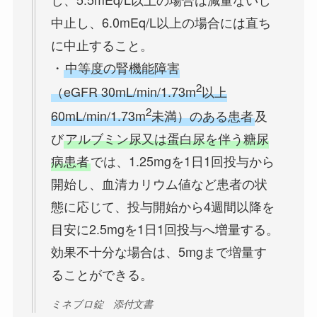
中止し、6.0mEq/L以上の場合には直ち
に中止すること。
・
中等度の腎機能障害
2
（eGFR 30mL/min/1.73m
以上
2
60mL/min/1.73m
未満）のある患者
及
び
アルブミン尿又は蛋白尿を伴う糖尿
病患者
では、1.25mgを1日1回投与から
開始し、血清カリウム値など患者の状
態に応じて、投与開始から4週間以降を
目安に2.5mgを1日1回投与へ増量する。
効果不十分な場合は、5mgまで増量す
ることができる。
ミネブロ錠 添付文書