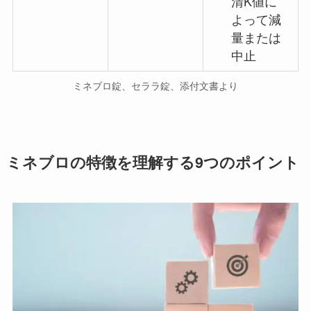
清K値に
よって減
量または
中止
ミネブロ錠、セララ錠、添付文書より
ミネブロの特徴を理解する9つのポイント