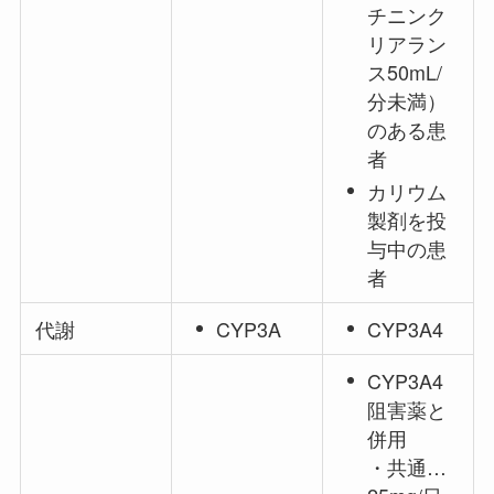
チニンク
リアラン
ス50mL/
分未満）
のある患
者
カリウム
製剤を投
与中の患
者
代謝
CYP3A
CYP3A4
CYP3A4
阻害薬と
併用
・共通…