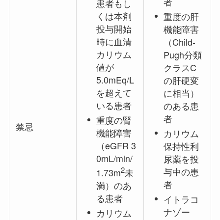
者
患者もし
くは本剤
重度の肝
投与開始
機能障害
時に血清
（Child-
カリウム
Pugh分類
値が
クラスC
5.0mEq/L
の肝硬変
を超えて
に相当）
いる患者
のある患
者
重度の腎
禁忌
機能障害
カリウム
（eGFR 3
保持性利
0mL/min/
尿薬を投
2
与中の患
1.73m
未
者
満）のあ
る患者
イトラコ
ナゾー
カリウム