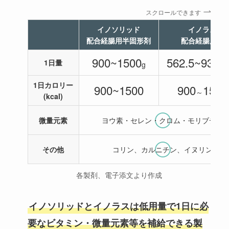
スクロールできます
イノソリッド
イノラス
配合経腸用半固形剤
配合経腸用液
900~1500
562.5~937.5
1日量
g
1日カロリー
900~1500
900
1500
～
(kcal)
微量元素
ヨウ素・セレン・クロム・モリブデン
その他
コリン、カルニチン、イヌリン
各製剤、電子添文より作成
イノソリッドとイノラスは低用量で1日に必
要なビタミン・微量元素等を補給できる製