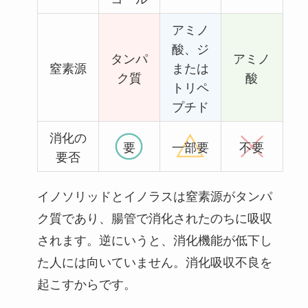
アミノ
酸、ジ
タンパ
アミノ
窒素源
または
ク質
酸
トリペ
プチド
消化の
要
一部要
不要
要否
イノソリッドとイノラスは窒素源がタンパ
ク質であり、腸管で消化されたのちに吸収
されます。逆にいうと、消化機能が低下し
た人には向いていません。消化吸収不良を
起こすからです。