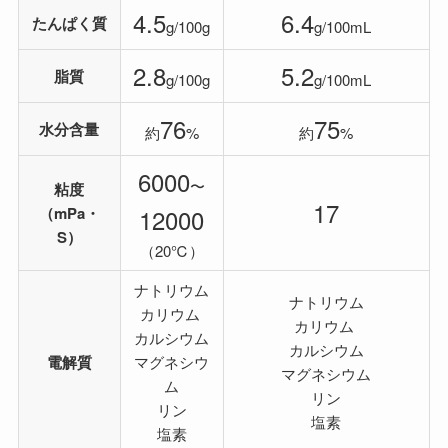
4.5
6.4
たんぱく質
g/100g
g/100mL
2.8
5.2
脂質
g/100g
g/100mL
76
75
水分含量
約
%
約
%
6000
〜
粘度
17
（mPa・
12000
S）
（20℃）
ナトリウム
ナトリウム
カリウム
カリウム
カルシウム
カルシウム
電解質
マグネシウ
マグネシウム
ム
リン
リン
塩素
塩素