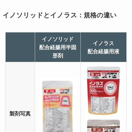
イノソリッドとイノラス：規格の違い
イノソリッド
イノラス
配合経腸用半固
配合経腸用液
形剤
製剤写真