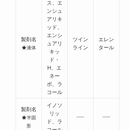
ス、エ
ンシュ
アリキ
ッド、
エンシ
製剤名
ツイン
エレン
ュアリ
ライン
タール
液体
キッ
ド・
H、エ
ネー
ボ、ラ
コール
イノソ
製剤名
リッ
半固
ド、ラ
形
コール