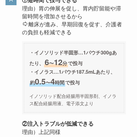
①短時間で投与できる
理由）胃の伸展を促し、胃内貯留能や滞
留時間を増加させるから
離床が進み、早期回復を促す、介護者
の負担も軽減できる
・イノソリッド半固形…1パウチ300gあ
6
12
たり、
〜
分
で投与
・イノラス…1パウチ187.5mLあたり、
0.5
4
約
〜
時間
で投与
イノソリッド配合経腸用半固形剤、イノラ
ス配合経腸用液、電子添文より
②注入トラブルが低減できる
理由）上記同様