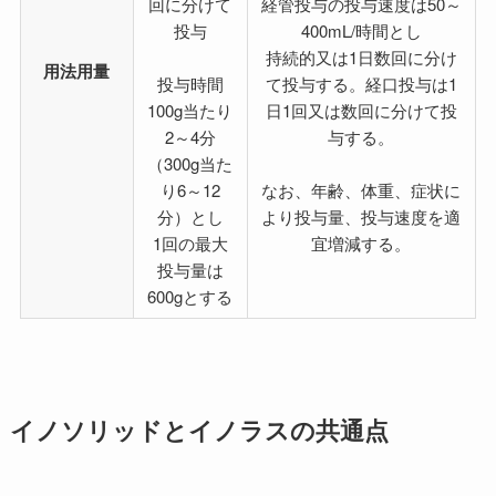
回に分けて
経管投与の投与速度は50～
投与
400mL/時間とし
持続的又は1日数回に分け
用法用量
投与時間
て投与する。経口投与は1
100g当たり
日1回又は数回に分けて投
2～4分
与する。
（300g当た
り6～12
なお、年齢、体重、症状に
分）とし
より投与量、投与速度を適
1回の最大
宜増減する。
投与量は
600gとする
イノソリッドとイノラスの共通点