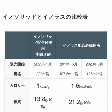
イノソリッドとイノラスの比較表
イノソリッ
ド配合経腸
イノラス配合経腸用液
用
半固形剤
販売開始
2025年1月
2019年6月
2023年5月
規格
300g/袋
187.5mL/袋
125mL/袋
1
1.6
カロリー
kcal/g
kcal/mL
13.8
g/10
21.2
糖質
g/100mL
0g