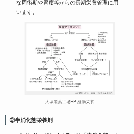
な周術期や胃瘻等からの長期栄養管理に用
います。
大塚製薬工場HP 経腸栄養
②半消化態栄養剤