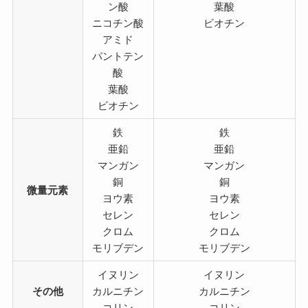
ン酸
葉酸
ニコチン酸
ビオチン
アミド
パントテン
酸
葉酸
ビオチン
鉄
鉄
亜鉛
亜鉛
マンガン
マンガン
銅
銅
微量元素
ヨウ素
ヨウ素
セレン
セレン
クロム
クロム
モリブデン
モリブデン
イヌリン
イヌリン
その他
カルニチン
カルニチン
コリン
コリン